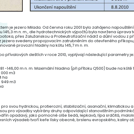
ktem je jezero Milada. Od června roku 2001 bylo zahájeno napouštěn
 145,3 m n. m., dle hydrotechnických výpočtů byla navržena úprava té
potoka, přes Zalužanskou a Protieutrofizační nádrž a důlní vodou z p
 jezera svedeny propojovacím zatrubněním do otevřeného příkopu, kter
ované provozní hladiny na kótu 145,7 m n. m.
přívalových deštích v roce 2010, vyplývají následující parametry je
81 -146,00 m n. m. Maximální hladina (při přítoku Q500) bude na kótě 
0 000 m3
4 ha
3 949 m3
ha
ro svou hydrickou, protierozní, stabilizační, asanační, klimatickou 
 jsou pro výsadby vybírány druhy odpovídající stanovištním podmínkám,
dřín opadavý, jako pomocné olše šedá, lepkavá, lípa srdčitá, malolist
e lesních výsadeb tvoří keře lísky obecné, brslenu evropského, kaliny 