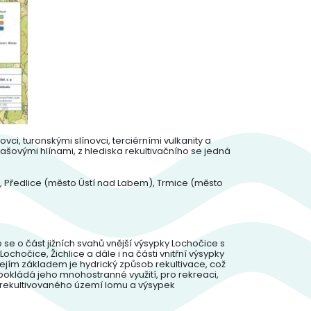
, turonskými slínovci, terciérními vulkanity a
ašovými hlínami, z hlediska rekultivačního se jedná
, Předlice (město Ústí nad Labem), Trmice (město
se o část jižních svahů vnější výsypky Lochočice s
chočice, Žichlice a dále i na části vnitřní výsypky
ejím základem je hydrický způsob rekultivace, což
okládá jeho mnohostranné využití, pro rekreaci,
í rekultivovaného území lomu a výsypek