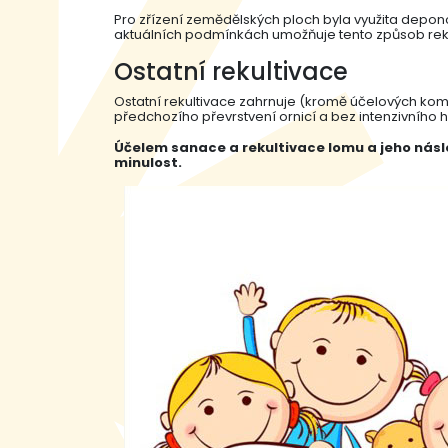
Pro zřízení zemědělských ploch byla využita deponova
aktuálních podmínkách umožňuje tento způsob reku
Ostatní rekultivace
Ostatní rekultivace zahrnuje (kromě účelových kom
předchozího převrstvení ornicí a bez intenzivního 
Účelem sanace a rekultivace lomu a jeho násled
minulost.