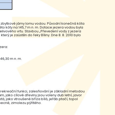
í zbytkové jámy lomu vodou. Původní konečná kóta
to kóty na 145,7 m n. m. Dotace jezera vodou byla
řelivového vrtu. Stavbou „Převedení vody z jezera
ý je zaústěn do řeky Bíliny. Dne 8. 8. 2010 bylo
zera:
146,30 m n. m.
a rekreační funkci, zalesňování je základní metodou
 jako cílové dřeviny jsou voleny dub letní, javor
á, jako vtroušené bříza bílá, jeřáb ptačí, topol
obecné, zimolezu pýřitého.