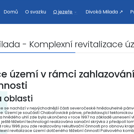
Domů
O svazku
O jezeře
Divoká Milada ↗
P
lada - Komplexní revitalizace ú
ce území v rámci zahlazován
nnosti
 oblasti
e se nachází v nejvýchodnější části severočeské hnědouhelné pánv
ce. Území je součástí Chabařovické pánve, představující tektonickou 
 hnědého uhlí zde byla ukončena v roce 1997 na základě usnesení vl
a ještě těžební technologií realizována sanační skrývka z předpolí lom
roku 1996 jsou zde realizovány rekultivační činnosti pro obnovu kraji
exní revitalizace území dotčeného těžební činností Palivového kombi