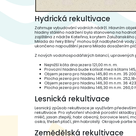
Hydrická rekultivace
Zahrnuje vybudování vodních nádrží. Hlavním obje
hladiny stálého nadržení byla stanovena na hodnotu
zajištěna z nádrže Kateřina, korytem Zalužanského 
Milada do řeky Bíliny" mohou být nadbytečné vody z
ukončeno napouštění jezera Milada dosažením plán
Z nových vodohospodářských bilancí, upravených po 
Nejnižší kóta dna jezera 121,00 m n. m.
Provozní hladina bude kolísat mezi kótami 145,
Objem jezera pro hladinu 145,80 m n.m. 35 20
Plocha jezera pro hladinu 145,80 m n.m. 252,18
Objem jezera pro hladinu 146,30 m n.m. 36 42
Plocha jezera pro hladinu 146,30 m n.m. 260,0 
Lesnická rekultivace
Lesnický způsob rekultivace je využívám především p
rekultivace. Pro vytvoření vhodné porostní skladby
mléč, jasan ztepilý, habr obecný, borovice lesní, mo
osika, třešeň ptačí, jilm habrolistý. Okrajové parti
Zemědělská rekultivace