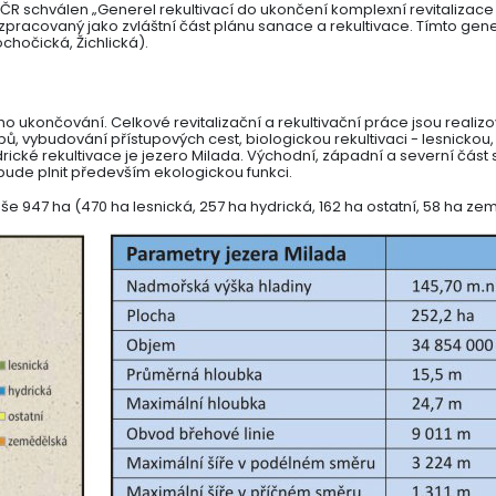
dí ČR schválen „Generel rekultivací do ukončení komplexní revitaliza
, zpracovaný jako zvláštní část plánu sanace a rekultivace. Tímto gen
chočická, Žichlická).
o ukončování. Celkové revitalizační a rekultivační práce jsou realiz
 vybudování přístupových cest, biologickou rekultivaci - lesnickou,
hydrické rekultivace je jezero Milada. Východní, západní a severní část
 bude plnit především ekologickou funkci.
oše 947 ha (470 ha lesnická, 257 ha hydrická, 162 ha ostatní, 58 ha ze