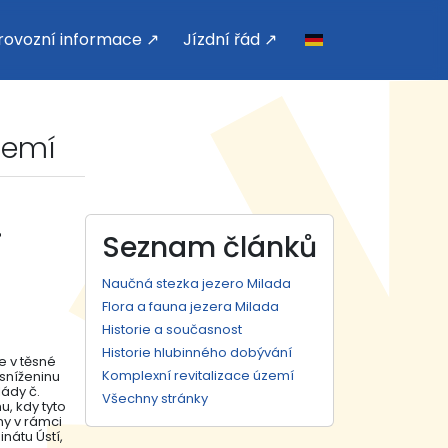
rovozní informace ↗
Jízdní řád ↗
zemí
í
Seznam článků
Naučná stezka jezero Milada
Flora a fauna jezera Milada
Historie a současnost
Historie hlubinného dobývání
e v těsné
Komplexní revitalizace území
sníženinu
ády č.
Všechny stránky
u, kdy tyto
ny v rámci
nátu Ústí,