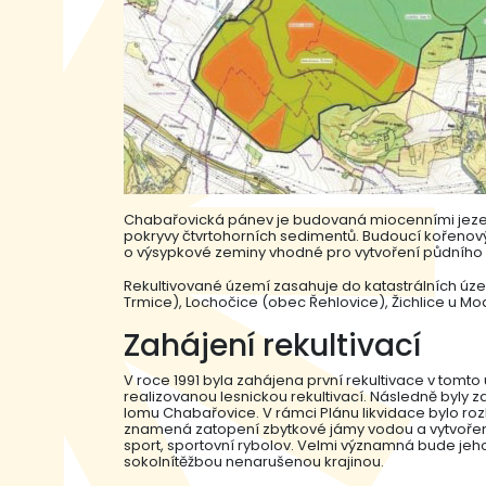
Chabařovická pánev je budovaná miocenními jezerní
pokryvy čtvrtohorních sedimentů. Budoucí kořenový 
o výsypkové zeminy vhodné pro vytvoření půdního ho
Rekultivované území zasahuje do katastrálních úze
Trmice), Lochočice (obec Řehlovice), Žichlice u Mo
Zahájení rekultivací
V roce 1991 byla zahájena první rekultivace v tomto
realizovanou lesnickou rekultivací. Následně byly za
lomu Chabařovice. V rámci Plánu likvidace bylo roz
znamená zatopení zbytkové jámy vodou a vytvoření 
sport, sportovní rybolov. Velmi významná bude jeh
sokolnítěžbou nenarušenou krajinou.