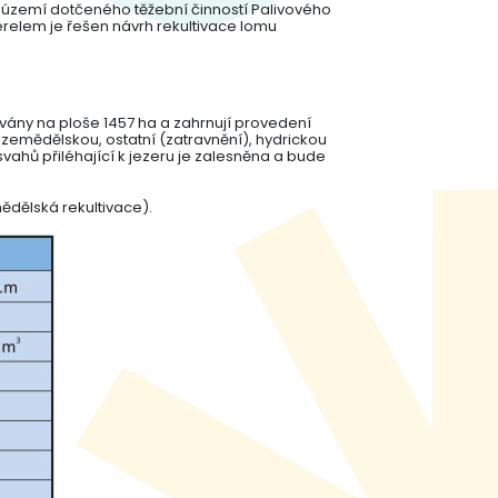
ce území dotčeného těžební činností Palivového
erelem je řešen návrh rekultivace lomu
ovány na ploše 1457 ha a zahrnují provedení
 zemědělskou, ostatní (zatravnění), hydrickou
 svahů přiléhající k jezeru je zalesněna a bude
mědělská rekultivace).