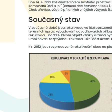
Dne 14. 4. 1999 byl Ministerstvem životního prostře
kombinátu Ústí, s. p." (aktualizace červenec 2004)
Chabařovice, včetně přilehlých vnějších výsypek (Lo
Současný stav
V současné době jsou rekultivace ve fázi postupnéh
terénních úprav, vybudování odvodňovacích příkopů,
rekultivaci - nádrže, hlavní objekt vzniklý v rámci 
umožňovat i rozptýlenou rekreaci. Jižní část území
K r. 2012 jsou rozpracované rekultivační akce na pl