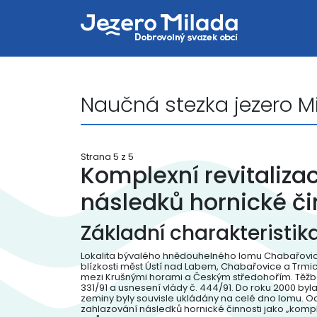
Naučná stezka jezero Mi
Strana 5 z 5
Komplexní revitaliza
následků hornické či
Základní charakteristika
Lokalita bývalého hnědouhelného lomu Chabařovic
blízkosti měst Ústí nad Labem, Chabařovice a Trmi
mezi Krušnými horami a Českým středohořím. Těžba
331/91 a usnesení vlády č. 444/91. Do roku 2000 byl
zeminy byly souvisle ukládány na celé dno lomu. Od 
zahlazování následků hornické činnosti jako „kompl