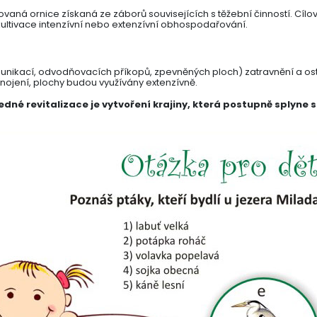
ná ornice získaná ze záborů souvisejících s těžební činností. Cílovou 
ltivace intenzívní nebo extenzívní obhospodařování.
unikací, odvodňovacích příkopů, zpevněných ploch) zatravnění a ost
hnojení, plochy budou využívány extenzívně.
né revitalizace je vytvoření krajiny, která postupně splyne s 