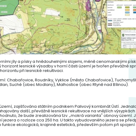
mi jíly a písky a hnědouhelnými slojemi, méně cenomanskými pískovci
horizont lesnické výsadby v horní části území je tvořen převážně spr
rizontu při lesnické rekultivaci.
mí: Chabařovice, Roudníky, Vyklice (město Chabařovice), Tuchomyšl
dlan, Suché (obec Modlany), Malhostice (obec Rtyně nad Bílinou).
 území, zajišťována státním podnikem Palivový kombinát Ústí. Jednalo 
hajovány další, převážně lesnické rekultivace na vnějších výsypkách Lo
hodnuto, že bude zrealizována tzv. „mokrá varianta" obnovy území. J
jezera o rozloze cca 250 ha. U takto vybudovaného jezera se předp
o funkce ekologická, krajinně estetická, především potom při spojen