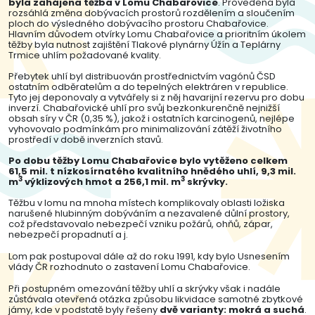
byla zahájena těžba v Lomu Chabařovice
. Provedena byla
rozsáhlá změna dobývacích prostorů rozdělením a sloučením
ploch do výsledného dobývacího prostoru Chabařovice.
Hlavním důvodem otvírky Lomu Chabařovice a prioritním úkolem
těžby byla nutnost zajištění Tlakové plynárny Úžín a Teplárny
Trmice uhlím požadované kvality.
Přebytek uhlí byl distribuován prostřednictvím vagónů ČSD
ostatním odběratelům a do tepelných elektráren v republice.
Tyto jej deponovaly a vytvářely si z něj havarijní rezervu pro dobu
inverzí. Chabařovické uhlí pro svůj bezkonkurenčně nejnižší
obsah síry v ČR (0,35 %), jakož i ostatních karcinogenů, nejlépe
vyhovovalo podmínkám pro minimalizování zátěží životního
prostředí v době inverzních stavů.
Po dobu těžby Lomu Chabařovice bylo vytěženo celkem
61,5 mil. t nízkosírnatého kvalitního hnědého uhlí, 9,3 mil.
3
3
m
výklizových hmot a 256,1 mil. m
skrývky.
Těžbu v lomu na mnoha místech komplikovaly oblasti ložiska
narušené hlubinným dobýváním a nezavalené důlní prostory,
což představovalo nebezpečí vzniku požárů, ohňů, zápar,
nebezpečí propadnutí a j.
Lom pak postupoval dále až do roku 1991, kdy bylo Usnesením
vlády ČR rozhodnuto o zastavení Lomu Chabařovice.
Při postupném omezování těžby uhlí a skrývky však i nadále
zůstávala otevřená otázka způsobu likvidace samotné zbytkové
jámy, kde v podstatě byly řešeny
dvě varianty: mokrá a suchá
.