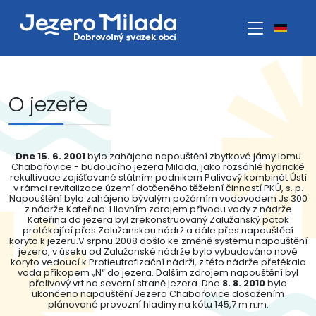
O jezeře
Dne 15. 6. 2001
bylo zahájeno napouštění zbytkové jámy lomu
Chabařovice - budoucího jezera Milada, jako rozsáhlé hydrické
rekultivace zajišťované státním podnikem Palivový kombinát Ústí
v rámci revitalizace území dotčeného těžební činností PKÚ, s. p.
Napouštění bylo zahájeno bývalým požárním vodovodem Js 300
z nádrže Kateřina. Hlavním zdrojem přívodu vody z nádrže
Kateřina do jezera byl zrekonstruovaný Zalužanský potok
protékající přes Zalužanskou nádrž a dále přes napouštěcí
koryto k jezeru.V srpnu 2008 došlo ke změně systému napouštění
jezera, v úseku od Zalužanské nádrže bylo vybudováno nové
koryto vedoucí k Protieutrofizační nádrži, z této nádrže přetékala
voda příkopem „N“ do jezera. Dalším zdrojem napouštění byl
přelivový vrt na severní straně jezera. Dne
8. 8. 2010
bylo
ukončeno napouštění Jezera Chabařovice dosažením
plánované provozní hladiny na kótu 145,7 m n.m.