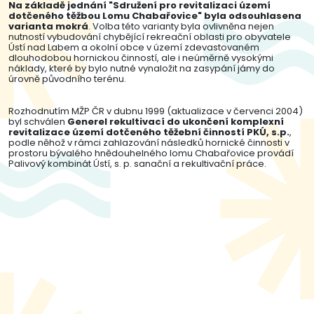
Na základě jednání "Sdružení pro revitalizaci území
dotčeného těžbou Lomu Chabařovice" byla odsouhlasena
varianta mokrá
. Volba této varianty byla ovlivněna nejen
nutností vybudování chybějící rekreační oblasti pro obyvatele
Ústí nad Labem a okolní obce v území zdevastovaném
dlouhodobou hornickou činností, ale i neúměrně vysokými
náklady, které by bylo nutné vynaložit na zasypání jámy do
úrovně původního terénu.
Rozhodnutím MŽP ČR v dubnu 1999 (aktualizace v červenci 2004)
byl schválen
Generel rekultivací do ukončení komplexní
revitalizace území dotčeného těžební činností PKÚ, s.p.
,
podle něhož v rámci zahlazování následků hornické činnosti v
prostoru bývalého hnědouhelného lomu Chabařovice provádí
Palivový kombinát Ústí, s. p. sanační a rekultivační práce.