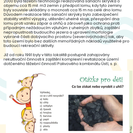
2000 byla těžební technologií realizována sanační skrývka o
objemu cca 15 mil. m3 zemin z předpolí lomu, kdy tyto zeminy
byly souvisle ukládány o mocnosti cca 15 m na celé dno lomu.
Důvodem realizace této sanační skrývky bylo zabezpečení
stability vnitřní výsypky, utěsnění uhelné sloje, přesypání dna
lomu proti vzniku zápar a ohňů a zároveň jako ochrana proti
případným nežádoucím výluhům z uhelných zbytků, zajištění
nepropustnosti budoucího jezera a upravení morfologie
vybrané části dobývacího prostoru (severovýchodní) tak, aby
toto území bylo bez dalších mimořádných nákladů využitelné pro
budoucí rekreační aktivity.
Již od roku 1991 byly v této lokalitě postupně zahajovány
rekultivační činnosti k zajištění komplexní revitalizace území
dotčeného těžební činností Palivového kombinátu Ústí, s. p.