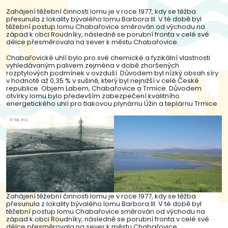
Zahájení těžební činnosti lomu je v roce 1977, kdy se těžba
přesunula z lokality bývalého lomu Barbora III. V té době byl
těžební postup lomu Chabařovice směrován od východu na
západ k obci Roudníky, následně se porubní fronta v celé své
délce přesměrovala na sever k městu Chabařovice.
Chabařovické uhlí bylo pro své chemické a fyzikální vlastnosti
vyhledávaným palivem zejména v době zhoršených
rozptylových podmínek v ovzduší. Důvodem byl nízký obsah síry
v hodnotě až 0,35 % v sušině, který byl nejnižší v celé České
republice. Objem Labem, Chabařovice a Trmice. Důvodem
otvírky lomu bylo především zabezpečení kvalitního
energetického uhlí pro tlakovou plynárnu Úžin a teplárnu Trmice.
Zahájení těžební činnosti lomu je v roce 1977, kdy se těžba
přesunula z lokality bývalého lomu Barbora III. V té době byl
těžební postup lomu Chabařovice směrován od východu na
západ k obci Roudníky, následně se porubní fronta v celé své
délce přesměrovala na sever k městu Chabařovice.