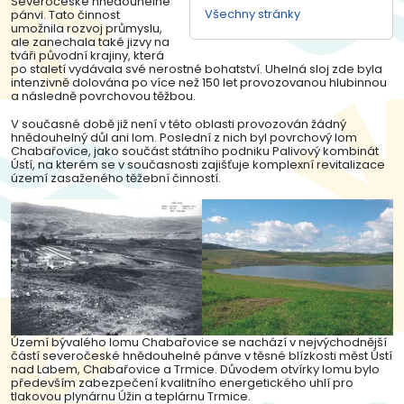
Severočeské hnědouhelné
Všechny stránky
pánvi. Tato činnost
umožnila rozvoj průmyslu,
ale zanechala také jizvy na
tváři původní krajiny, která
po staletí vydávala své nerostné bohatství. Uhelná sloj zde byla
intenzivně dolována po více než 150 let provozovanou hlubinnou
a následně povrchovou těžbou.
V současné době již není v této oblasti provozován žádný
hnědouhelný důl ani lom. Poslední z nich byl povrchový lom
Chabařovice, jako součást státního podniku Palivový kombinát
Ústí, na kterém se v současnosti zajišťuje komplexní revitalizace
území zasaženého těžební činností.
Území bývalého lomu Chabařovice se nachází v nejvýchodnější
částí severočeské hnědouhelné pánve v těsné blízkosti měst Ústí
nad Labem, Chabařovice a Trmice. Důvodem otvírky lomu bylo
především zabezpečení kvalitního energetického uhlí pro
tlakovou plynárnu Úžin a teplárnu Trmice.