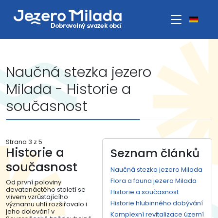
Naučná stezka jezero
Milada - Historie a
současnost
Strana 3 z 5
Historie a
Seznam článků
současnost
Naučná stezka jezero Milada
Flora a fauna jezera Milada
Od první poloviny
devatenáctého století se
Historie a současnost
vlivem vzrůstajícího
Historie hlubinného dobývání
významu uhlí rozšiřovalo i
jeho dolování v
Komplexní revitalizace území