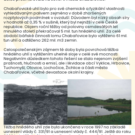
Chabařovické uhlí bylo pro své chemické a fyzikální vlastnosti
vyhledávaným palivem zejména v době zhoršených
rozptylových podmínek v ovzduší. Důvodem byl nízký obsah síry
v hodnotě až 0,35 % v sušině, který byl nejnižší v celé České
republice. Objem roční těžby od poloviny osmdesátých let
minulého století překračoval 5 mil. tun hnědého uhlí. Za celé
období báňské činnosti lomu Chabařovice bylo vytěženo 61 mil.
tun uhlí a odtěženo 262 mil. m3 zemin.
Celospolečenským zájmem té doby byla povrchová těžba
hnědého uhlí s vytěžením uhelné sloje v celé své mocnosti.
Negativním důsledkem tohoto řešení se stalo nejenom zvýšení
prašnosti, hlučnosti a emisí, ale i likvidace obcí Vyklice, Hrbovice,
Tuchomyšl, Otovice, Lochočice, Žichlice a části města
Chabařovice, včetně devastace okolní krajiny.
Těžba hnědého uhlí zde byla ukončena v roce 1997 na základě
usnesení vlády č. 331/91 a usnesení vlády č. 444/91. Ještě do roku