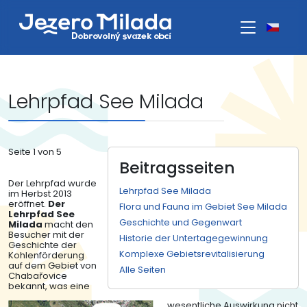
Lehrpfad See Milada
Seite 1 von 5
Beitragsseiten
Der Lehrpfad wurde
Lehrpfad See Milada
im Herbst 2013
eröffnet.
Der
Flora und Fauna im Gebiet See Milada
Lehrpfad See
Geschichte und Gegenwart
Milada
macht den
Besucher mit der
Historie der Untertagegewinnung
Geschichte der
Komplexe Gebietsrevitalisierung
Kohlenförderung
auf dem Gebiet von
Alle Seiten
Chabařovice
bekannt, was eine
wesentliche Auswirkung nicht