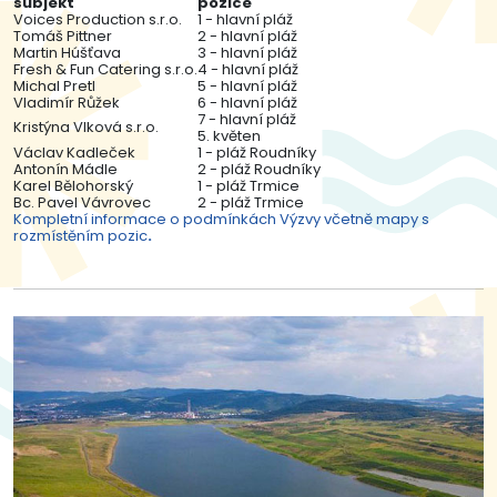
subjekt
pozice
Voices Production s.r.o.
1 - hlavní pláž
Tomáš Pittner
2 - hlavní pláž
Martin Húšťava
3 - hlavní pláž
Fresh & Fun Catering s.r.o.
4 - hlavní pláž
Michal Pretl
5 - hlavní pláž
Vladimír Růžek
6 - hlavní pláž
7 - hlavní pláž
Kristýna Vlková s.r.o.
5. květen
Václav Kadleček
1 - pláž Roudníky
Antonín Mádle
2 - pláž Roudníky
Karel Bělohorský
1 - pláž Trmice
Bc. Pavel Vávrovec
2 - pláž Trmice
Kompletní informace o podmínkách Výzvy včetně mapy s
rozmístěním pozic
.