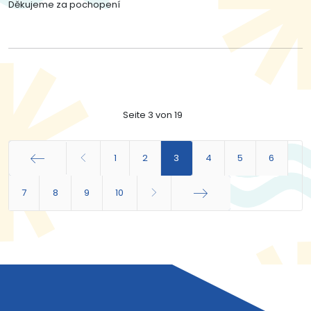
Děkujeme za pochopení
Seite 3 von 19
1
2
3
4
5
6
7
Start
8
9
10
Ende