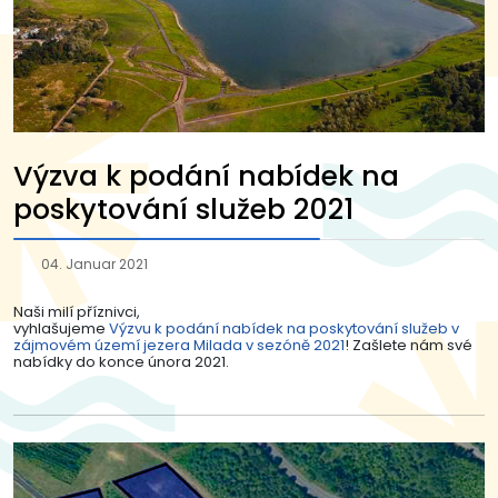
Výzva k podání nabídek na
poskytování služeb 2021
04. Januar 2021
Naši milí příznivci,
vyhlašujeme
Výzvu k podání nabídek na poskytování služeb v
zájmovém území jezera Milada v sezóně 2021
! Zašlete nám své
nabídky do konce února 2021.