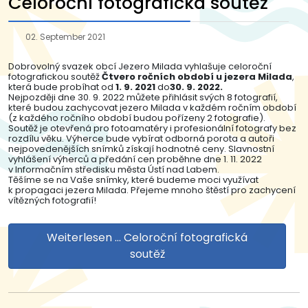
Celoroční fotografická soutěž
02. September 2021
Dobrovolný svazek obcí Jezero Milada vyhlašuje celoroční
fotografickou soutěž
Čtvero ročních období u jezera Milada
,
která bude probíhat od
1. 9. 2021
do
30. 9. 2022.
Nejpozději dne 30. 9. 2022 můžete přihlásit svých 8 fotografií,
které budou zachycovat jezero Milada v každém ročním období
(z každého ročního období budou pořízeny 2 fotografie).
Soutěž je otevřená pro fotoamatéry i profesionální fotografy bez
rozdílu věku. Výherce bude vybírat odborná porota a autoři
nejpovedenějších snímků získají hodnotné ceny. Slavnostní
vyhlášení výherců a předání cen proběhne dne 1. 11. 2022
v Informačním středisku města Ústí nad Labem.
Těšíme se na Vaše snímky, které budeme moci využívat
k propagaci jezera Milada. Přejeme mnoho štěstí pro zachycení
vítězných fotografií!
Weiterlesen … Celoroční fotografická
soutěž