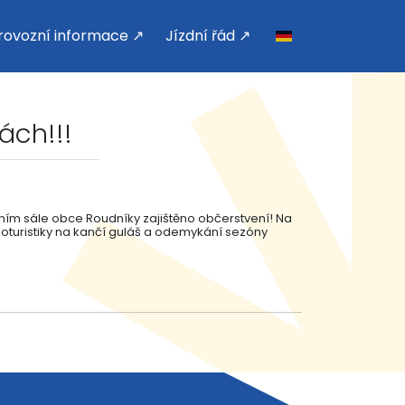
rovozní informace ↗
Jízdní řád ↗
ách!!!
urním sále obce Roudníky zajištěno občerstvení! Na
kloturistiky na kančí guláš a odemykání sezóny