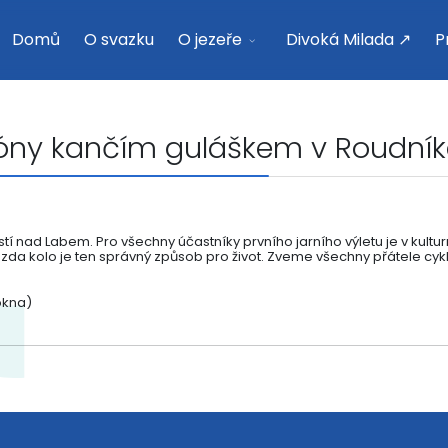
Domů
O svazku
O jezeře
Divoká Milada ↗
P
ezóny kančím guláškem v Roudník
tí nad Labem. Pro všechny účastníky prvního jarního výletu je v kult
í, zda kolo je ten správný způsob pro život. Zveme všechny přátele cy
okna)