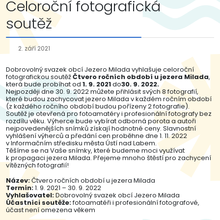
Celoroční fotografická
soutěž
2. září 2021
Dobrovolný svazek obcí Jezero Milada vyhlašuje celoroční
fotografickou soutěž
Čtvero ročních období u jezera Milada
,
která bude probíhat od
1. 9. 2021
do
30. 9. 2022.
Nejpozději dne 30. 9. 2022 můžete přihlásit svých 8 fotografií,
které budou zachycovat jezero Milada v každém ročním období
(z každého ročního období budou pořízeny 2 fotografie).
Soutěž je otevřená pro fotoamatéry i profesionální fotografy bez
rozdílu věku. Výherce bude vybírat odborná porota a autoři
nejpovedenějších snímků získají hodnotné ceny. Slavnostní
vyhlášení výherců a předání cen proběhne dne 1. 11. 2022
v Informačním středisku města Ústí nad Labem.
Těšíme se na Vaše snímky, které budeme moci využívat
k propagaci jezera Milada. Přejeme mnoho štěstí pro zachycení
vítězných fotografií!
Název:
Čtvero ročních období u jezera Milada
Termín:
1. 9. 2021 – 30. 9. 2022
Vyhlašovatel:
Dobrovolný svazek obcí Jezero Milada
Účastníci soutěže:
fotoamatéři i profesionální fotografové,
účast není omezena věkem