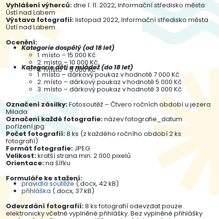
Vyhlášení výherců:
dne 1. 11. 2022, Informační středisko města
Ústí nad Labem
Výstava fotografií:
listopad 2022, Informační středisko města
Ústí nad Labem
Ocenění:
Kategorie dospělý (od 18 let)
1. místo – 15 000 Kč
2. místo – 10 000 Kč
Kategorie děti a mládež (do 18 let)
3. místo – 5 000 Kč
1. místo – dárkový poukaz v hodnotě 7 000 Kč
2. místo – dárkový poukaz v hodnotě 5 000 Kč
3. místo – dárkový poukaz v hodnotě 3 000 Kč
Označení zásilky:
Fotosoutěž – Čtvero ročních období u jezera
Milada
Označení každé fotografie:
název fotografie_datum
pořízení.jpg
Počet fotografií:
8 ks (z každého ročního období 2 ks
fotografií)
Formát fotografie:
JPEG
Velikost:
kratší strana min. 2 000 pixelů
Orientace:
na šířku
Formuláře ke stažení:
pravidla soutěže
(.docx, 42 kB)
přihláška
(.docx, 37 kB)
Odevzdání fotografií:
8 ks fotografií odevzdat pouze
elektronicky včetně vyplněné přihlášky. Bez vyplněné přihlášky