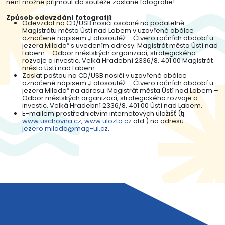
není možné přijmout do soutěže zaslané fotografie!
Způsob odevzdání fotografií
:
Odevzdat na CD/USB nosiči osobně na podatelně
Magistrátu města Ústí nad Labem v uzavřené obálce
označené nápisem „Fotosoutěž – Čtvero ročních období u
jezera Milada“ s uvedením adresy: Magistrát města Ústí nad
Labem – Odbor městských organizací, strategického
rozvoje a investic, Velká Hradební 2336/8, 401 00 Magistrát
města Ústí nad Labem.
Zaslat poštou na CD/USB nosiči v uzavřené obálce
označené nápisem „Fotosoutěž – Čtvero ročních období u
jezera Milada“ na adresu: Magistrát města Ústí nad Labem –
Odbor městských organizací, strategického rozvoje a
investic, Velká Hradební 2336/8, 401 00 Ústí nad Labem.
E-mailem prostřednictvím internetových úložišť (tj.
www.uschovna.cz
,
www.ulozto.cz
atd.) na adresu
jezero.milada@mag-ul.cz
.