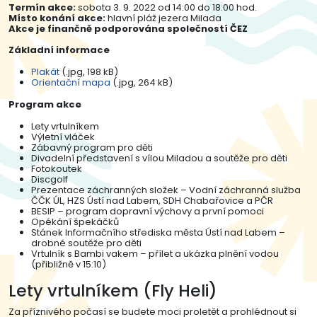
Termín akce:
sobota 3. 9. 2022 od 14:00 do 18:00 hod.
Místo konání akce:
hlavní pláž jezera Milada
Akce je finančně podporována společností ČEZ
Základní informace
Plakát
(.jpg, 198 kB)
Orientační mapa
(.jpg, 264 kB)
Program akce
Lety vrtulníkem
Výletní vláček
Zábavný program pro děti
Divadelní představení s vílou Miladou a soutěže pro děti
Fotokoutek
Discgolf
Prezentace záchranných složek – Vodní záchranná služba
ČČK ÚL, HZS Ústí nad Labem, SDH Chabařovice a PČR
BESIP – program dopravní výchovy a první pomoci
Opékání špekáčků
Stánek Informačního střediska města Ústí nad Labem –
drobné soutěže pro děti
Vrtulník s Bambi vakem – přílet a ukázka plnění vodou
(přibližně v 15:10)
Lety vrtulníkem (Fly Heli)
Za příznivého počasí se budete moci proletět a prohlédnout si