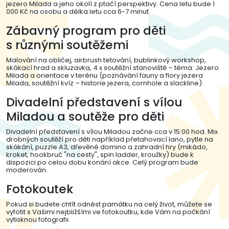
jezero Milada a jeho okolí z ptačí perspektivy. Cena letu bude 1
000 Kč na osobu a délka letu cca 6-7 minut.
Zábavný program pro děti
s různými soutěžemi
Malování na obličej, airbrush tetování, bublinkový workshop,
skákací hrad a skluzavka, 4 x soutěžní stanoviště – téma: Jezero
Milada a orientace v terénu (poznávání fauny a flory jezera
Milada, soutěžní kvíz – historie jezera, cornhole a slackline).
Divadelní představení s vílou
Miladou a soutěže pro děti
Divadelní představení s vílou Miladou začne cca v 15:00 hod. Mix
drobných soutěží pro děti například přetahovací lano, pytle na
skákání, puzzle A3, dřevěné domino a zahradní hry (mikádo,
kroket, hookbruč "na cesty", spin ladder, kroužky) bude k
dispozici po celou dobu konání akce. Celý program bude
moderován.
Fotokoutek
Pokud si budete chtít odnést památku na celý život, můžete se
vyfotit s Vašimi nejbližšími ve fotokoutku, kde Vám na počkání
vytisknou fotografii.