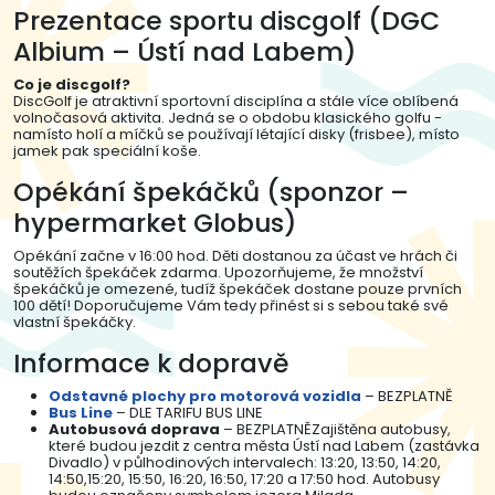
Prezentace sportu discgolf (DGC
Albium – Ústí nad Labem)
Co je discgolf?
DiscGolf je atraktivní sportovní disciplína a stále více oblíbená
volnočasová aktivita. Jedná se o obdobu klasického golfu -
namísto holí a míčků se používají létající disky (frisbee), místo
jamek pak speciální koše.
Opékání špekáčků (sponzor –
hypermarket Globus)
Opékání začne v 16:00 hod. Děti dostanou za účast ve hrách či
soutěžích špekáček zdarma. Upozorňujeme, že množství
špekáčků je omezené, tudíž špekáček dostane pouze prvních
100 dětí! Doporučujeme Vám tedy přinést si s sebou také své
vlastní špekáčky.
Informace k dopravě
Odstavné plochy pro motorová vozidla
– BEZPLATNĚ
Bus Line
– DLE TARIFU BUS LINE
Autobusová doprava
– BEZPLATNĚZajištěna autobusy,
které budou jezdit z centra města Ústí nad Labem (zastávka
Divadlo) v půlhodinových intervalech: 13:20, 13:50, 14:20,
14:50,15:20, 15:50, 16:20, 16:50, 17:20 a 17:50 hod. Autobusy