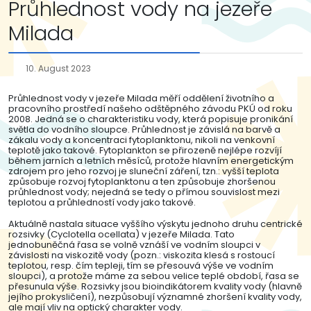
Průhlednost vody na jezeře
Milada
10. August 2023
Průhlednost vody v jezeře Milada měří oddělení životního a
pracovního prostředí našeho odštěpného závodu PKÚ od roku
2008. Jedná se o charakteristiku vody, která popisuje pronikání
světla do vodního sloupce. Průhlednost je závislá na barvě a
zákalu vody a koncentraci fytoplanktonu, nikoli na venkovní
teplotě jako takové. Fytoplankton se přirozeně nejlépe rozvíjí
během jarních a letních měsíců, protože hlavním energetickým
zdrojem pro jeho rozvoj je sluneční záření, tzn.: vyšší teplota
způsobuje rozvoj fytoplanktonu a ten způsobuje zhoršenou
průhlednost vody; nejedná se tedy o přímou souvislost mezi
teplotou a průhledností vody jako takové.
Aktuálně nastala situace vyššího výskytu jednoho druhu centrické
rozsivky (Cyclotella ocellata) v jezeře Milada. Tato
jednobuněčná řasa se volně vznáší ve vodním sloupci v
závislosti na viskozitě vody (pozn.: viskozita klesá s rostoucí
teplotou, resp. čím tepleji, tím se přesouvá výše ve vodním
sloupci), a protože máme za sebou velice teplé období, řasa se
přesunula výše. Rozsivky jsou bioindikátorem kvality vody (hlavně
jejího prokysličení), nezpůsobují významné zhoršení kvality vody,
ale mají vliv na optický charakter vody.