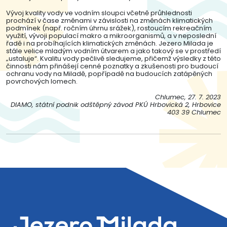
Vývoj kvality vody ve vodním sloupci včetně průhlednosti
prochází v čase změnami v závislosti na změnách klimatických
podmínek (např. ročním úhrnu srážek), rostoucím rekreačním
využití, vývoji populací makro a mikroorganismů, a v neposlední
řadě i na probíhajících klimatických změnách. Jezero Milada je
stále velice mladým vodním útvarem a jako takový se v prostředí
„ustaluje“. Kvalitu vody pečlivě sledujeme, přičemž výsledky z této
činnosti nám přinášejí cenné poznatky a zkušenosti pro budoucí
ochranu vody na Miladě, popřípadě na budoucích zatápěných
povrchových lomech.
Chlumec, 27. 7. 2023
DIAMO, státní podnik odštěpný závod PKÚ Hrbovická 2, Hrbovice
403 39 Chlumec