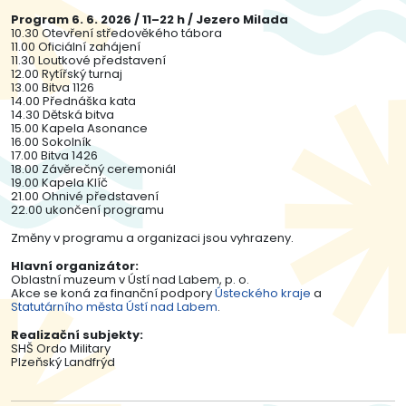
Program 6. 6. 2026 / 11–22 h / Jezero Milada
10.30 Otevření středověkého tábora
11.00 Oficiální zahájení
11.30 Loutkové představení
12.00 Rytířský turnaj
13.00 Bitva 1126
14.00 Přednáška kata
14.30 Dětská bitva
15.00 Kapela Asonance
16.00 Sokolník
17.00 Bitva 1426
18.00 Závěrečný ceremoniál
19.00 Kapela Klíč
21.00 Ohnivé představení
22.00 ukončení programu
Změny v programu a organizaci jsou vyhrazeny.
Hlavní organizátor:
Oblastní muzeum v Ústí nad Labem, p. o.
Akce se koná za finanční podpory
Ústeckého kraje
a
Statutárního města Ústí nad Labem
.
Realizační subjekty:
SHŠ Ordo Military
Plzeňský Landfrýd