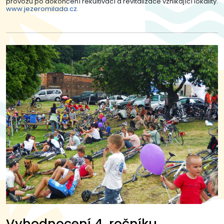
provozu po dokončení rekultivací a revitalizace vznikající lokality.
www.jezeromilada.cz
.
Vyhodnocení 4. ročníku