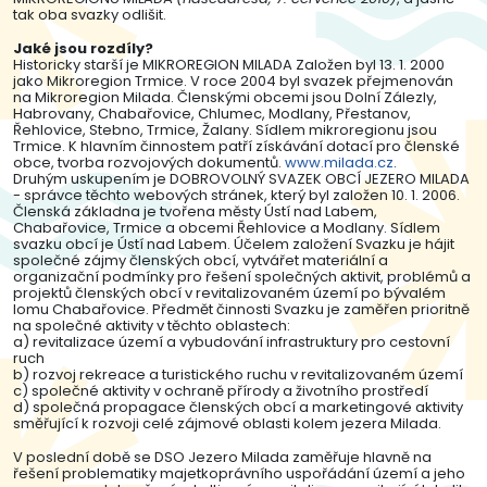
tak oba svazky odlišit.
Jaké jsou rozdíly?
Historicky starší je MIKROREGION MILADA Založen byl 13. 1. 2000
jako Mikroregion Trmice. V roce 2004 byl svazek přejmenován
na Mikroregion Milada. Členskými obcemi jsou Dolní Zálezly,
Habrovany, Chabařovice, Chlumec, Modlany, Přestanov,
Řehlovice, Stebno, Trmice, Žalany. Sídlem mikroregionu jsou
Trmice. K hlavním činnostem patří získávání dotací pro členské
obce, tvorba rozvojových dokumentů.
www.milada.cz
.
Druhým uskupením je DOBROVOLNÝ SVAZEK OBCÍ JEZERO MILADA
- správce těchto webových stránek, který byl založen 10. 1. 2006.
Členská základna je tvořena městy Ústí nad Labem,
Chabařovice, Trmice a obcemi Řehlovice a Modlany. Sídlem
svazku obcí je Ústí nad Labem. Účelem založení Svazku je hájit
společné zájmy členských obcí, vytvářet materiální a
organizační podmínky pro řešení společných aktivit, problémů a
projektů členských obcí v revitalizovaném území po bývalém
lomu Chabařovice. Předmět činnosti Svazku je zaměřen prioritně
na společné aktivity v těchto oblastech:
a) revitalizace území a vybudování infrastruktury pro cestovní
ruch
b) rozvoj rekreace a turistického ruchu v revitalizovaném území
c) společné aktivity v ochraně přírody a životního prostředí
d) společná propagace členských obcí a marketingové aktivity
směřující k rozvoji celé zájmové oblasti kolem jezera Milada.
V poslední době se DSO Jezero Milada zaměřuje hlavně na
řešení problematiky majetkoprávního uspořádání území a jeho