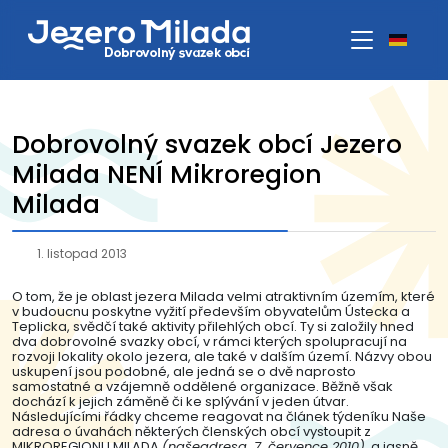
Dobrovolný svazek obcí Jezero
Milada NENÍ Mikroregion
Milada
1. listopad 2013
O tom, že je oblast jezera Milada velmi atraktivním územím, které
v budoucnu poskytne vyžití především obyvatelům Ústecka a
Teplicka, svědčí také aktivity přilehlých obcí. Ty si založily hned
dva dobrovolné svazky obcí, v rámci kterých spolupracují na
rozvoji lokality okolo jezera, ale také v dalším území. Názvy obou
uskupení jsou podobné, ale jedná se o dvě naprosto
samostatné a vzájemně oddělené organizace. Běžně však
dochází k jejich záměně či ke splývání v jeden útvar.
Následujícími řádky chceme reagovat na článek týdeníku Naše
adresa o úvahách některých členských obcí vystoupit z
MIKROREGIONU MILADA
(našeadresa, 7. července 2010)
, a jasně