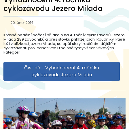
cyklozávodu Jezero Milada
20. únor 2014
Krásné nedělní počasí přilákalo na 4. ročník cyklozávodů Jezero
Milada 289 závodníků a přes stovku přihlížejících. Roudníky, které
leží v blízkosti jezera Milada, se opět staly tradičním dějištěm
cyklozávodu pro jednotlivce i rodinné týmy všech věkových
kategorií.
Číst dál …Vyhodnocení 4. ročníku
cyklozávodu Jezero Milada