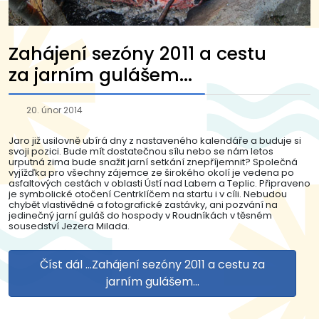
Zahájení sezóny 2011 a cestu
za jarním gulášem...
20. únor 2014
Jaro již usilovně ubírá dny z nastaveného kalendáře a buduje si
svoji pozici. Bude mít dostatečnou sílu nebo se nám letos
urputná zima bude snažit jarní setkání znepříjemnit? Společná
vyjížďka pro všechny zájemce ze širokého okolí je vedena po
asfaltových cestách v oblasti Ústí nad Labem a Teplic. Připraveno
je symbolické otočení Centrklíčem na startu i v cíli. Nebudou
chybět vlastivědné a fotografické zastávky, ani pozvání na
jedinečný jarní guláš do hospody v Roudníkách v těsném
sousedství Jezera Milada.
Číst dál …Zahájení sezóny 2011 a cestu za
jarním gulášem...