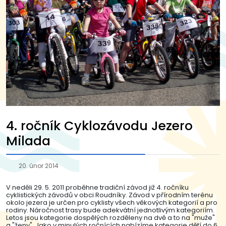
4. ročník Cyklozávodu Jezero
Milada
20. únor 2014
V neděli 29. 5. 2011 proběhne tradiční závod již 4. ročníku
cyklistických závodů v obci Roudníky. Závod v přírodním terénu
okolo jezera je určen pro cyklisty všech věkových kategorií a pro
rodiny. Náročnost trasy bude adekvátní jednotlivým kategoriím.
Letos jsou kategorie dospělých rozděleny na dvě a to na "muže"
a "ženy". Jako v minulých ročnících nabízíme kategorie dětí do 6