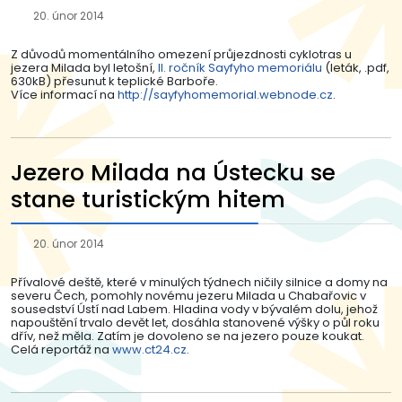
20. únor 2014
Z důvodů momentálního omezení průjezdnosti cyklotras u
jezera Milada byl letošní,
II. ročník Sayfyho memoriálu
(leták, .pdf,
630kB) přesunut k teplické Barboře.
Více informací na
http://sayfyhomemorial.webnode.cz
.
Jezero Milada na Ústecku se
stane turistickým hitem
20. únor 2014
Přívalové deště, které v minulých týdnech ničily silnice a domy na
severu Čech, pomohly novému jezeru Milada u Chabařovic v
sousedství Ústí nad Labem. Hladina vody v bývalém dolu, jehož
napouštění trvalo devět let, dosáhla stanovené výšky o půl roku
dřív, než měla. Zatím je dovoleno se na jezero pouze koukat.
Celá reportáž na
www.ct24.cz
.