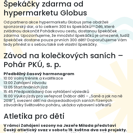
Špekáčky zdarma od
hypermarketu Globus
Od partnera akce hypermarketu Globus jsme obdrželi
sponzorský dar, a to celkem 300 ks špekáčků!!! Děti, které
zvládnou dokončit Pohádkovou cestu, dostanou špekáček
zdarma. Upozorňujeme, že množství špekáčků je omezené, tudíž
špekáček dostane pouze prvních 300 dětí! Doporučujeme Vám
tedy přinést si s sebou také své vlastní špekáčky.
Závod na kolečkových saních –
Pohár PKÚ, s. p.
Předběžný časový harmonogram
10:00 Volný trénink a kvalifikace
13:00 Zahájení závodu
13:05 Start finálních jízd
15:45 Předpokládaný čas vyhlášení výsledků
16:00 Výuka jízdy pro veřejnost (nábor dětí – „Saně a jak na ně
2018“), svezení dětí na dvojsedadlových saních řízených
závodníky Světového poháru, ukázka vybavení sáňkařů
Atletika pro děti
V rámci Zahájení sezony na Jezeře Milada představí
Český atletický svaz v sobotu 19. května dva své projekty.