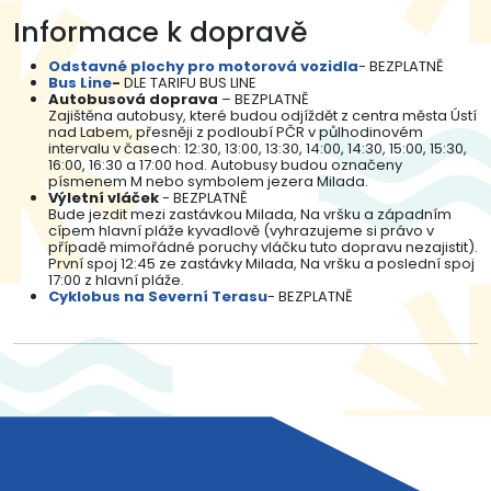
Informace k dopravě
Odstavné plochy pro motorová vozidla
- BEZPLATNĚ
Bus Line
-
DLE TARIFU BUS LINE
Autobusová doprava
– BEZPLATNĚ
Zajištěna autobusy, které budou odjíždět z centra města Ústí
nad Labem, přesněji z podloubí PČR v půlhodinovém
intervalu v časech: 12:30, 13:00, 13:30, 14:00, 14:30, 15:00, 15:30,
16:00, 16:30 a 17:00 hod. Autobusy budou označeny
písmenem M nebo symbolem jezera Milada.
Výletní vláček
- BEZPLATNĚ
Bude jezdit mezi zastávkou Milada, Na vršku a západním
cípem hlavní pláže kyvadlově (vyhrazujeme si právo v
případě mimořádné poruchy vláčku tuto dopravu nezajistit).
První spoj 12:45 ze zastávky Milada, Na vršku a poslední spoj
17:00 z hlavní pláže.
Cyklobus na Severní Terasu
- BEZPLATNĚ