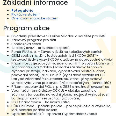
Základní informace
Fotogalerie
Plakát ke stažení
Orientační mapa ke stažení
Program akce
Divadelní představení s vílou Miladou a soutěže pro děti
Zábavný program pro děti
Pohádková cesta
Atletický svaz – prezentace sportů
Pohár PKÚ, s. p. – Závod v jízdě na kolečkových saních
OKIM spol. s r. o. „Dny testovacích jízd ŠKODA 2018“ –
testovací jízdy s vozy ŠKODA a zábavné doprovodné aktivity
Přítomnost výjezdových vozidel a sanitního vozu s báňskými
záchranáři ZBZS Odolov (základní zásahová technika –
dýchací přístroje, indikace, vyprošťovací nástroje, dron,
podvodní robot), ZBZS Libušín (výjezdové vozidlo IVECO
Daily se záchranářskou technikou, kterou je výjezdové
vozidlo vybaveno pro prvotní zásah báňských záchranářů)
Přítomnost plavidel PKÚ, s. p. a ZBZS s možností svezení se
Vodní záchranná služby ČČK ÚL – ukázka zásahu a
záchrany tonoucího na vodní ploše, možnost vyzkoušet si
kardiopulmonální resuscitaci (oživování)
SDH Chabařovice – hasičská Tatra
PČR Chlumec + poříční policie – policejní vozidla, čtyřkolka,
loď, plavidlo poříční policie
Opékání špekáčků – sponzor Hypermarket Globus