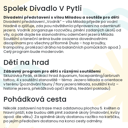
Spolek Divadlo V Pytli
Divadelní představení s vílou Miladou a soutěže pro děti
Divadelní představení „Vodník“ – víla Milada přijede po vodní
hladině a zjišťuje, zda jsou návštěvníci připraveni na odemknutí
jezera. Vodník zorganizuje rozcvičku, plnění zadaných úkolů od
víly, a poté dojde ke slavnostnímu odemčení jezera Milada.
Soutěžní a taneční aréna bude osazena dovednostními
disciplínami pro všechny přítomné (hula – hop kroužky,
trampolíny, prolézací dráha na balančních pomůckách apod.).
Celý program bude moderován.
Děti na hrad
Zábavný program pro děti s různými soutěžemi
Skluzavka Piráti, skákací hrad Aquarium, facepainting/airbrush
tattoo, 4 x soutěžní stanoviště – téma: Jezero Milada a orientace
v terénu (poznávání fauny / flory jezera Milada, soutěžní kvíz –
historie jezera, překážková opičí dráha, hledání pokladu).
Pohádková cesta
Několik zastavení na trase mezi odstavnou plochou 5. květen a
hlavní pláží, kde budou děti plnit zadané úkoly (malování, kvízy
apod. dle věku). Za splněné úkoly dostanou razítko na kartičku,
po jejím předloženi dostanou na konci cesty odměny.