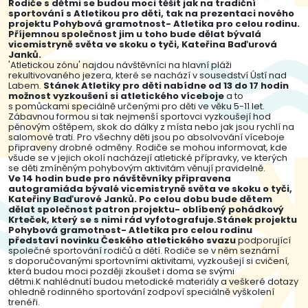
Rodiče s dětmi se budou moci těšit jak na tradiční
sportování s Atletikou pro děti, tak na prezentaci nového
projektu Pohybová gramotnost- Atletika pro celou rodinu.
Příjemnou společnost jim u toho bude dělat bývalá
vicemistryně světa ve skoku o tyči, Kateřina Baďurová
Janků.
'Atletickou zónu' najdou návštěvníci na hlavní pláži
rekultivovaného jezera, které se nachází v sousedství Ústí nad
Labem.
Stánek Atletiky pro děti
nabídne od 13 do 17 hodin
možnost vyzkoušení si atletického víceboje
a to
s pomůckami speciálně určenými pro děti ve věku 5-11 let.
Zábavnou formou si tak nejmenší sportovci vyzkoušejí hod
pěnovým oštěpem, skok do dálky z místa nebo jak jsou rychlí na
salomové trati. Pro všechny děti jsou po absolvování víceboje
připraveny drobné odměny. Rodiče se mohou informovat, kde
všude se v jejich okolí nacházejí atletické přípravky, ve kterých
se děti zmíněným pohybovým aktivitám věnují pravidelně.
Ve 14 hodin bude pro návštěvníky připravena
autogramiáda bývalé vicemistryně světa ve skoku o tyči,
Kateřiny Baďurové Janků. Po celou dobu bude dětem
dělat společnost patron projektu- oblíbený pohádkový
Krteček, který se s nimi rád vyfotografuje.Stánek projektu
Pohybová gramotnost- Atletika pro celou rodinu
představí
novinku Českého atletického svazu
podporující
společné sportování rodičů a dětí. Rodiče se v něm seznámí
s doporučovanými sportovními aktivitami, vyzkoušejí si cvičení,
která budou moci později zkoušet i doma se svými
dětmi.K nahlédnutí budou metodické materiály a veškeré dotazy
ohledně rodinného sportování zodpoví speciálně vyškolení
trenéři.