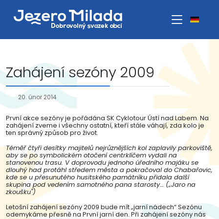
Zahájení sezóny 2009
20. únor 2014
První akce sezóny je pořádána SK Cyklotour Ústí nad Labem. Na
zahájení zveme i všechny ostatní, kteří stále váhají, zda kolo je
ten správný způsob pro život.
Téměř čtyři desítky majitelů nejrůznějších kol zaplavily parkoviště,
aby se po symbolickém otočení centrklíčem vydali na
stanovenou trasu. V doprovodu jednoho úředního majáku se
dlouhý had protáhl středem města a pokračoval do Chabařovic,
kde se u přesunutého husitského památníku přidala další
skupina pod vedením samotného pana starosty… („Jaro na
zkoušku")
Letošní zahájení sezóny 2009 bude mít „jarní nádech“ Sezónu
odemykáme přesně na První jarní den. Při zahájení sezóny nás