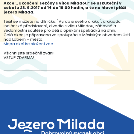
Akce: „Ukončení sezóny s vílou Miladou“ se uskuteční v
sobotu 23. 9.2017 od 14 do 19:00 hodin, a to na hlavní pláži
jezera Milada.
Těšit se můžete na dílničku: "Vyrob si svého draka", drakiádu,
indiánské představení, divadlo s vílou Miladou, zábavné a
vědomostní soutěže pro děti a opékání špekáčků na ohni.
Celá akce je připravena ve spolupráci s Městským obvodem Ústí
nad Labem – město.
Mapa akcí ke stažení zde
.
Všichni jste srdečně zváni!
VSTUP ZDARMA!