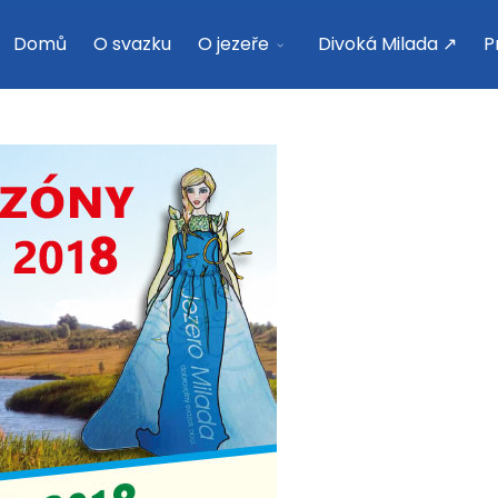
Domů
O svazku
O jezeře
Divoká Milada ↗
P