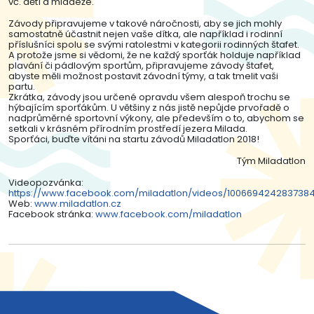
vč. dětí a mládeže.
Závody připravujeme v takové náročnosti, aby se jich mohly
samostatně účastnit nejen vaše dítka, ale například i rodinní
příslušníci spolu se svými ratolestmi v kategorii rodinných štafet.
A protože jsme si vědomi, že ne každý sporťák holduje například
plavání či pádlovým sportům, připravujeme závody štafet,
abyste měli možnost postavit závodní týmy, a tak tmelit vaši
partu.
Zkrátka, závody jsou určené opravdu všem alespoň trochu se
hýbajícím sporťákům. U většiny z nás jistě nepůjde prvořadě o
nadprůměrné sportovní výkony, ale především o to, abychom se
setkali v krásném přírodním prostředí jezera Milada.
Sporťáci, buďte vítáni na startu závodů Miladatlon 2018!
Tým Miladatlon
Videopozvánka:
https://www.facebook.com/miladatlon/videos/100669424283738
Web:
www.miladatlon.cz
Facebook stránka:
www.facebook.com/miladatlon