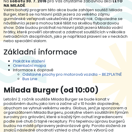
Na
sobotu 30. 7. 2016
pro Vás chystáme zábavnou akci
LÉTO
NA MILADĚ
.
Velmi bohatý program této akce bude zahájen soutěží Milada
Burger, která se na hlavní pláži jezera za velkého zájmu
gurmánské veřejnosti uskutečnila již minulý rok. Odpoledne se
návštěvníci jezera mohou také těšit na skvělou flyboardovou
show. Dále budou probíhat na hlavní pláži jezera Milada vodní
hrátky, které prověří obratnost a zdatnost soutěžících v několika
netradičních disciplínách, jako je například plavení se v neckách
nebo speciální slalom.
Základní informace
Plakát ke stažení
Orientační mapa
Informace k dopravě
Odstavné plochy pro motorová vozidla – BEZPLATNĚ
Bus Line
Milada Burger (od 10:00)
Letošní 2. ročník soutěže Milada Burger se bude konat v
podobném duchu jako loni a začne už v 10 hodin dopoledne,
abychom se vyhnuli velkému vedru. Globus, jenž je sponzorem a
organizátorem Milada Burgeru, poskytne všem soutěžním týmům
suroviny pro grilování, které si každý tým ochutí ingrediencemi
podle své chuti či tajné receptury. Pro tepelnou úpravu burgerů
budou na místě připraveny jednorázové grily. Porota složená ze
znalců následně ohodnotí vzhled a chuť všech výtvorů od