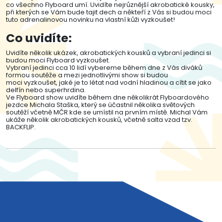
co všechno Flyboard umí. Uvidíte nejrůznější akrobatické kousky,
při kterých se Vám bude tajit dech a někteří z Vás si budou moci
tuto adrenalinovou novinku na vlastní kůži vyzkoušet!
Co uvidíte:
Uvidíte několik ukázek, akrobatických kousků a vybraní jedinci si
budou moci Flyboard vyzkoušet.
Vybraní jedinci cca 10 lidí vybereme během dne z Vás diváků
formou soutěže a mezi jednotlivými show si budou
moci vyzkoušet, jaké je to létat nad vodní hladinou a cítit se jako
delfín nebo superhrdina.
Ve Flyboard show uvidíte během dne několikrát Flyboardového
jezdce Michala Staška, který se účastnil několika světových
soutěží včetně MČR kde se umístil na prvním místě. Michal Vám
ukáže několik akrobatických kousků, včetně salta vzad tzv.
BACKFLIP.