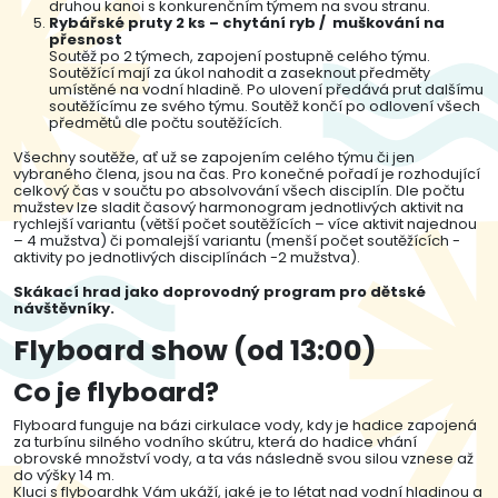
druhou kanoi s konkurenčním týmem na svou stranu.
Rybářské pruty 2 ks – chytání ryb / muškování na
přesnost
Soutěž po 2 týmech, zapojení postupně celého týmu.
Soutěžící mají za úkol nahodit a zaseknout předměty
umístěné na vodní hladině. Po ulovení předává prut dalšímu
soutěžícímu ze svého týmu. Soutěž končí po odlovení všech
předmětů dle počtu soutěžících.
Všechny soutěže, ať už se zapojením celého týmu či jen
vybraného člena, jsou na čas. Pro konečné pořadí je rozhodující
celkový čas v součtu po absolvování všech disciplín. Dle počtu
mužstev lze sladit časový harmonogram jednotlivých aktivit na
rychlejší variantu (větší počet soutěžících – více aktivit najednou
– 4 mužstva) či pomalejší variantu (menší počet soutěžících -
aktivity po jednotlivých disciplínách -2 mužstva).
Skákací hrad jako doprovodný program pro dětské
návštěvníky.
Flyboard show (od 13:00)
Co je flyboard?
Flyboard funguje na bázi cirkulace vody, kdy je hadice zapojená
za turbínu silného vodního skútru, která do hadice vhání
obrovské množství vody, a ta vás následně svou silou vznese až
do výšky 14 m.
Kluci s flyboardhk Vám ukáží, jaké je to létat nad vodní hladinou a