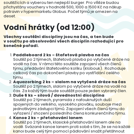
soutěžících a vyberou ten nejlepší burger. Pro vítěze budou
přichystány vouchery v hodnotě 500, 1000 a 1500 Kč na nákup
potravin v hypermarketu Globus. Počet týmů je omezen na
deset.
Vodní hrátky (od 12:00)
Všechny soutěžní disciplíny jsou na čas, a ten bude
v součtu po absolvování všech disciplín rozhodující pro
konečné pořadí.
Paddleboard 2 ks – štafetová plavba na čas
Soutěž po 2 týmech, štafetová plavba po vytyčené dráze na
vodě na čas. V rámci této soutěže zapojení všech členů
týmu, předávání štafetového kolíku (klobouk). Rozhoduje
celkový čas po dokončení plavby po vystřídání celého
týmu.
Aquazorbing 2 ks – slalom na vytyčené dráze na čas
Soutěž po 2 týmech, slalom po vytyčené dráze na vodě na
čas. Za každý tým bude soutěžit pouze jeden vybraný člen.
Duše 6 ks – silová / dovednostní disciplína
Soutěž po 2 týmech, pyramida z nafouknutých duší
spojených do velkého, vysokého plováku, souboje mezi
jednotlivými zástupci týmů. Zapojení všech členů týmu do
vyřazení / shození posledního člena konkurenčního týmu.
Kanoe 2 ks – přetahování lanem
Soutěž po 2 týmech, klasické přetahování lanem ale na
vodě. Svázané kanoe lanem proti sobě s tím, že se na každé
kanoi bude celý tým pomocí pádlování snažit přetáhnout