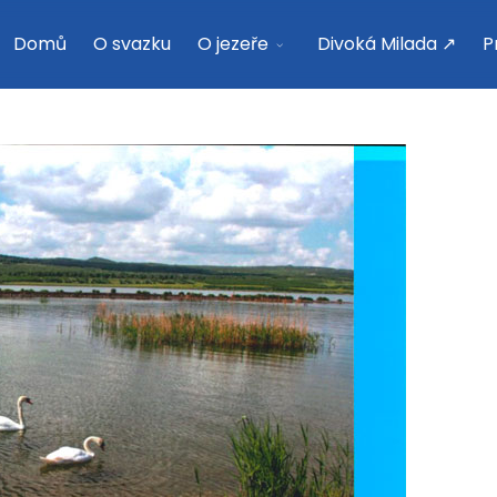
Domů
O svazku
O jezeře
Divoká Milada ↗
P