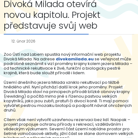
Divoká Milada otevírá
novou kapitolu. Projekt
představuje svůj web
12. únor 2026
Zoo Ústí nad Labem spustila nový informační web projektu
Divoká Milada. Na adrese
divokamilada.eu
se veřejnost může
podrobně seznámit s vizí proměny krajiny kolem jezera Milada –
od technické rekultivace k živé, funkční a biologicky pestré
krajině, která bude sloužit přírodě i lidem.
Území dnešního jezera Milada vzniklo rekultivací po těžbě
hnědého uhlí. Nyní přichází další krok jeho proměny. Projekt
Divoká Milada staví na principech přírodě blízké obnovy krajiny
(rewilding) a počítá mimo jiné s řízenou pastvou velkých
kopytníků, jako jsou zubři, pratuři či divocí koně. Ti mají pomoci
vytvářet pestrou mozaiku biotopů a podpořit návrat ohrožených
druhů.
Cílem však není vytvořit uzavřenou rezervaci bez lidí. Naopak –
projekt propojuje ochranu přírody s rekreací, vzděláváním i
vědeckým výzkumem. Severní část území nabídne prostor pro
šetrné volnočasové aktivity, jižní část se stane domovem velkých