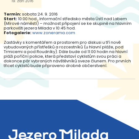
19. září 2016
Termín:
sobota 24. 9. 2016
Start:
10:00 hod., Informační středisko města Ústí nad Labem
(Mírové náměstí) – možnost připojení se ke skupině na hlavním
parkovišti jezera Milada v 10:45 hod.
Fotogalerie:
www.zonerama.com
Zastávky s komentářem a prostorem pro diskusi u tří nově
vybudovaných přístřešků a rozcestníků (u hlavní pláže, pod
Trmicemi a pod Roudníky). Dále bude od 11:00 hodin na hlavní
pláži poříční policie, která představí cyklistům svou práci a
dokonce pár vybraných návštěvníků sveze člunem. Pro prvních
třicet cyklistů bude připraveno drobné občerstvení.