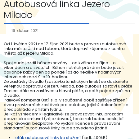
Autobusová linka Jezero
Milada
19. duben 2021
Od 1. května 2021 do 17. října 2021 bude v provozu autobusová
linka města Ústí nad Labem, která dopraví zájemce z centra
města až k jezeru Milada.
Spoj bude jezdit během sezóny – od května do října – o
víkendech a o svátcích. Během letních prázdnin bude jezdit
dokonce každý den od pondělí až do neděle v hodinových
intervalech mezi 9. a 19. hodinou.
Ze zastávky Divadlo (zastávka turistických linek) se dostanete
veřejnou dopravou k jezeru Milada, kde autobus zastaví u pláže
Trmice, dále na zastávce u hlavní pláže, a poté pojede zpět na
Divadlo.
Palivový kombinát Ústí, s. p. v současné době zajišťuje zřízení
dvou provizorních zastávek pro autobus, jejichž dokončení se
předpokládá v příštím týdnu.
Jelikož vzhledem k legislativě lze provozovat linku prozatím
pouze jako smluvní (zájezdovou), tento rok budou cestující
přepravováni bezplatně. Po vydání licence k provozování
standartní autobusové linky, bude zavedeno jízdné.
Leták autobusové linky ke stažení
(.pdf, 400kB)