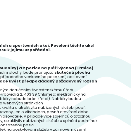
ch a sportovních akcí. Povolení těchto akcí
su k jejímu uspořádání.
oudníky) a 2 pozice na pláži východ (Trmice)
imální plochy, bude pronajata
skutečná plocha
vč. případného venkovního posezení, odstavení
bídce uvést předpokládaný požadovaný rozsah
ázaným doručením živnostenskému úřadu
 Hrbovická 2, 403 39 Chlumec; elektronicky na
abídky nebude brán zřetel). Nabídky budou
 na webových stránkách
valita a atraktivita nabízených služeb, popř.
sezony, jen o víkendech, pevná otevírací doba
ašovatele. V případě více zájemců o totožnou
, atraktivity nabízených služeb a splnění podmínek
eobsazenou pozici.
abídek na poskytování služeb v zájmovém území