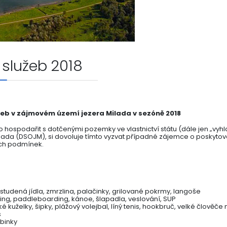
 služeb 2018
užeb v zájmovém území jezera Milada v sezóně 2018
vo hospodařit s dotčenými pozemky ve vlastnictví státu (dále jen „vyh
da (DSOJM), si dovoluje tímto vyzvat případné zájemce o poskytován
ých podmínek.
studená jídla, zmrzlina, palačinky, grilované pokrmy, langoše
ing, paddleboarding, kánoe, šlapadla, veslování, SUP
ké kuželky, šipky, plážový volejbal, líný tenis, hookbruč, velké člověče
s
abinky