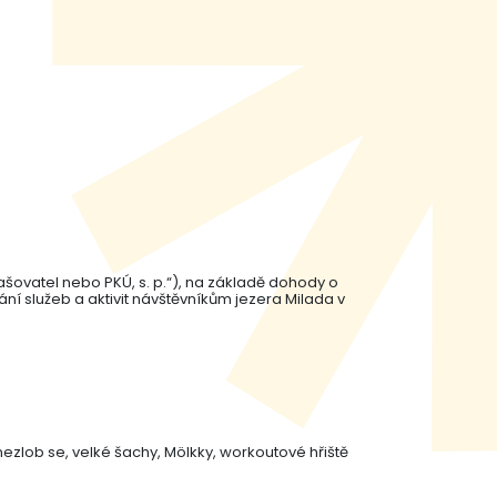
lašovatel nebo PKÚ, s. p.“), na základě dohody o
í služeb a aktivit návštěvníkům jezera Milada v
 nezlob se, velké šachy, Mölkky, workoutové hřiště