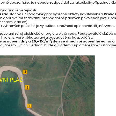
výslovně upozorňuje, že nebude zodpovídat za jakoukoliv případnou 
vána široké veřejnosti.
í řád
stanovující podmínky pro vybrané aktivity návštěvníků a
Provoz
n dopravními značkami, pro vydání případných povolenek platí
Prav
ezeromilada.cz).
na vybraných pozicích je vyloučena možnost oplocování či jiné vymez
ace ani zdroj elektrické energie a pitné vody. Poskytovatelé služeb a a
i hygieny, veřejného zdraví a odpadového hospodářství.
2
v pracovní dny a 20,- Kč/m
/den ve dnech pracovního volna a 
ování smluvních ujednání bude důvodem k uplatnění sankcí stanove