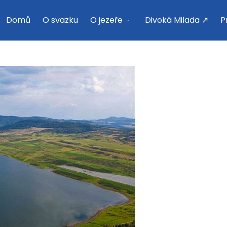
Domů
O svazku
O jezeře
Divoká Milada ↗
P