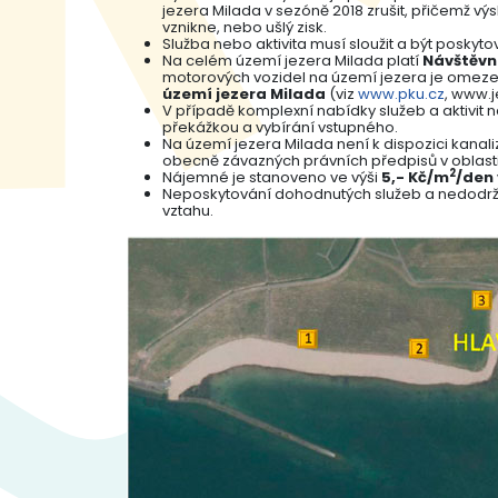
jezera Milada v sezóně 2018 zrušit, přičemž 
vznikne, nebo ušlý zisk.
Služba nebo aktivita musí sloužit a být poskyto
Na celém území jezera Milada platí
Návštěvn
motorových vozidel na území jezera je omeze
území jezera Milada
(viz
www.pku.cz
, www.j
V případě komplexní nabídky služeb a aktivit 
překážkou a vybírání vstupného.
Na území jezera Milada není k dispozici kanaliz
obecně závazných právních předpisů v oblast
2
Nájemné je stanoveno ve výši
5,- Kč/m
/den 
Neposkytování dohodnutých služeb a nedodrž
vztahu.