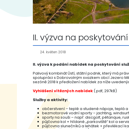
II. výzva na poskytování
24. květen 2018
II. výzva k podání nabídek na poskytování sl
Palivový kombinát Ústí, státní podnik, který má prá
spolupráci s Dobrovolným svazkem obcí Jezero Mila
sezóně 2018 k předložení nabídek za níže uveden
Vyhlášení vítězných nabídek
(.pdf, 297kB)
Služby a aktivity:
občerstvení – teplé a studené nápoje, teplá a 
bezmotorové vodní sporty – jachting, windsurf
sporty na souši – např. discgolf, pétanque, rus
půjčovna kol + hlídané „parkoviště“ kol a servi
půjčovna slunečníků a lehátek + převlékací k