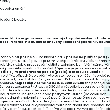
pikniky
dagogika, umění
odovědné kroužky
není nabídka organizování hromadných společenských, hudební
sti, v rámci níž budou stanoveny konkrétní podmínky souhla
razena
volná pozice č. 5
na hlavní pláži,
2 pozice na pláži západ (R
2
k pronájmu u každé pozice je 10 m
. V případě záboru větší, než min
abídky služeb a provozování aktivit tj. zejména k umístění stánku, 
 zapůjčovaného sportovního náčiní.
Zájemce je povinen ve své na
t číslo jím preferované pozice (pozic), o kterou se uchází!
 rejstříku, případně do vydání výpisu stejnopisem ohlášení s prok
vozovat, musí být doručeny na adresu: Palivový kombinát Ústí, s. p.,
 bneuin8
, nejpozději v termínu do
3. 6. 2018 23:59h
(na pozdější n
enou ze zástupců PKÚ, s. p., a DSOJM a výsledky budou zveřejněny
 bude kvalita předložené nabídky, tj. především navrhovaný rozsah, k
cí, a rovněž i navrhovaná doba poskytování služeb (po celou dobu 
ec sjednaný v nájemní smlouvě podléhá samostatnému souhlasu vyhl
zájemce, jehož nabídka bude vyhodnocena z hlediska rozsahu, kvality
ům o totožnou pozici vyhlašovatel může nabídnout jinou vhodnou n
bídky odmítnout, popř. celé řízení ve věci této II. výzvy k podání n