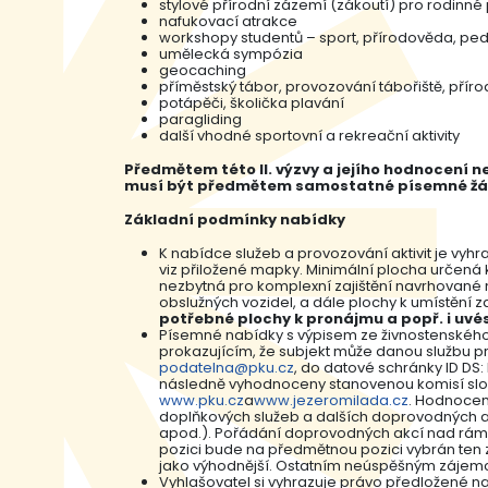
stylové přírodní zázemí (zákoutí) pro rodinné 
nafukovací atrakce
workshopy studentů – sport, přírodověda, pe
umělecká sympózia
geocaching
příměstský tábor, provozování tábořiště, přír
potápěči, školička plavání
paragliding
další vhodné sportovní a rekreační aktivity
Předmětem této II. výzvy a jejího hodnocení 
musí být předmětem samostatné písemné žádo
Základní podmínky nabídky
K nabídce služeb a provozování aktivit je vyh
viz přiložené mapky. Minimální plocha určená 
nezbytná pro komplexní zajištění navrhované n
obslužných vozidel, a dále plochy k umístění
potřebné plochy k pronájmu a popř. i uvés
Písemné nabídky s výpisem ze živnostenského
prokazujícím, že subjekt může danou službu pro
podatelna@pku.cz
, do datové schránky ID DS:
následně vyhodnoceny stanovenou komisí slož
www.pku.cz
a
www.jezeromilada.cz
. Hodnocena
doplňkových služeb a dalších doprovodných ak
apod.). Pořádání doprovodných akcí nad rám
pozici bude na předmětnou pozici vybrán ten 
jako výhodnější. Ostatním neúspěšným zájemc
Vyhlašovatel si vyhrazuje právo předložené na